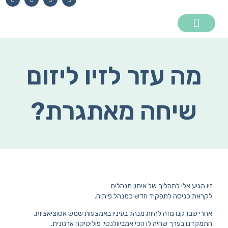
ילוג
i
n
a
h
n
s
c
a
תוכן
k
t
e
t
e
a
b
s
d
g
o
a
i
r
o
p
n
a
k
p
m
מה עזר לזיו ליזום
אימון לייזר
אימון מנהלים
הרצאות וסדנאות
לקוחות ממליצים
שיחה מאתגרת?
זיו הגיע אלי לתהליך של אימון מנהלים
לקראת כניסה לתפקיד חדש כמנהל פיתוח.
אחרי שבדקנו מזה להיות מנהל בעיניו באמצעות שמש אסוציאציות,
התמקדנו בערך שהיה לו הכי אמביוולנטי: פוליטיקה ארגונית.