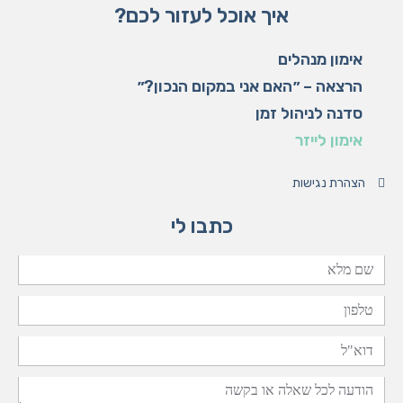
d
g
o
a
איך אוכל לעזור לכם?
i
r
o
p
n
a
k
p
m
אימון מנהלים
הרצאה – ״האם אני במקום הנכון?״
סדנה לניהול זמן
אימון לייזר
הצהרת נגישות
כתבו לי
שם
מלא
טלפון
דוא"ל
הודעה