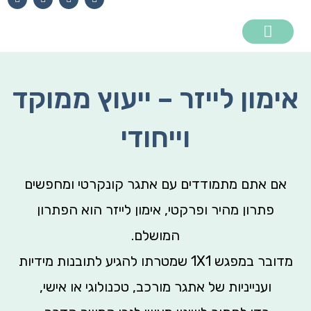
ילוג
i
n
a
h
n
s
c
a
תוכן
k
t
e
t
e
a
b
s
d
g
o
a
i
r
o
p
n
a
k
p
m
אימון לייזר – ייעוץ ממוקד
אימון לייזר
אימון מנהלים
הרצאות וסדנאות
לקוחות ממליצים
וייחודי
אם אתם מתמודדים עם אתגר קונקרטי ומחפשים
פתרון מהיר ופרקטי, אימון לייזר הוא הפתרון
המושלם.
מדובר במפגש 1X1 שמטרתו להגיע לתובנות מידיות
וענייניות של אתגר מורכב, טכנולוגי או אישי,